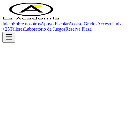
Inicio
Sobre nosotros
Apoyo Escolar
Acceso Grados
Acceso Univ.
>25
Talleres
Laboratorio de Juegos
Reserva Plaza