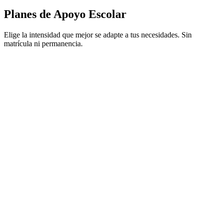
Planes de Apoyo Escolar
Elige la intensidad que mejor se adapte a tus necesidades. Sin
matrícula ni permanencia.
50€
/mes
Grupos reducidos
Seguimiento personalizado
Material incluido
65€
/mes